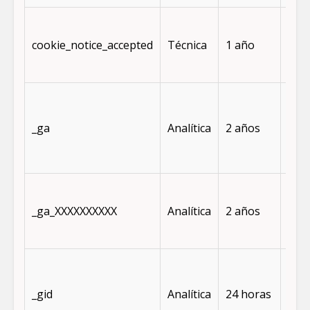
Guar
ace
cookie_notice_accepted
Técnica
1 año
del 
de c
Dis
usu
_ga
Analítica
2 años
úni
(Go
Anal
Man
est
_ga_XXXXXXXXXX
Analítica
2 años
sesi
GA4
Se 
par
_gid
Analítica
24 horas
dist
a lo