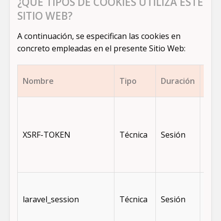
¿QUÉ TIPOS DE COOKIES UTILIZA ESTE
SITIO WEB?
A continuación, se especifican las cookies en
concreto empleadas en el presente Sitio Web:
Nombre
Tipo
Duración
Fina
Pro
con
ata
XSRF-TOKEN
Técnica
Sesión
CSR
(pro
Lara
Iden
sesi
laravel_session
Técnica
Sesión
usu
Lara