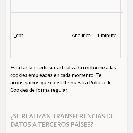
usua
Se 
par
limi
_gat
Analítica
1 minuto
por
de
soli
Esta tabla puede ser actualizada conforme a las
cookies empleadas en cada momento. Te
aconsejamos que consulte nuestra Política de
Cookies de forma regular.
¿SE REALIZAN TRANSFERENCIAS DE
DATOS A TERCEROS PAÍSES?